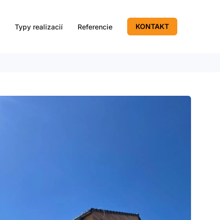
KONTAKT
y
Typy realizacií
Referencie