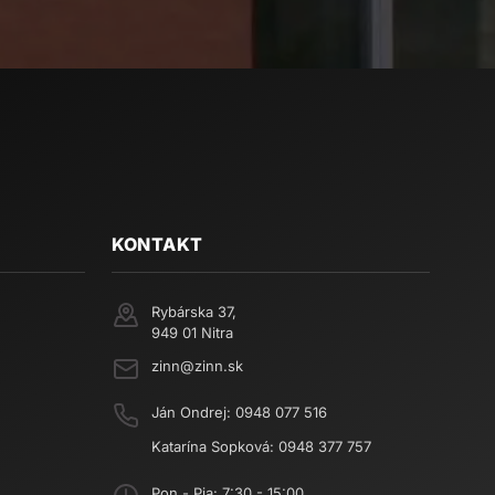
KONTAKT
Rybárska 37,
949 01 Nitra
zinn@zinn.sk
Ján Ondrej:
0948 077 516
Katarína Sopková:
0948 377 757
Pon - Pia: 7:30 - 15:00