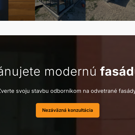
ánujete modernú
fasád
Zverte svoju stavbu odborníkom na odvetrané fasády
Nezáväzná konzultácia