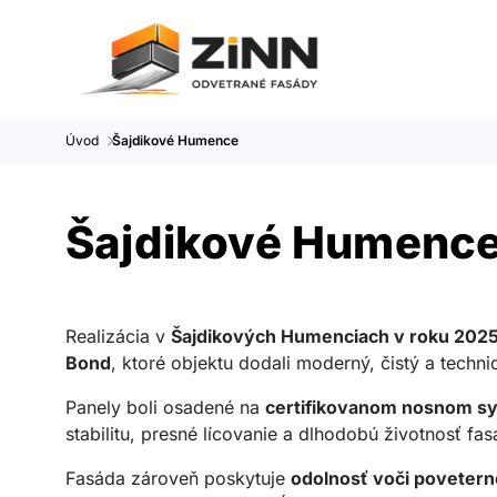
Úvod
Šajdikové Humence
Šajdikové Humenc
Realizácia v
Šajdikových Humenciach v roku 202
Bond
, ktoré objektu dodali moderný, čistý a techn
Panely boli osadené na
certifikovanom nosnom s
stabilitu, presné lícovanie a dlhodobú životnosť fas
Fasáda zároveň poskytuje
odolnosť voči poveter