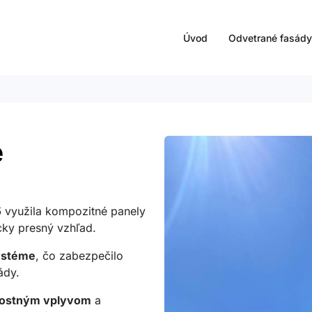
Úvod
Odvetrané fasád
e
5
využila kompozitné panely
icky presný vzhľad.
ystéme
, čo zabezpečilo
ády.
nostným vplyvom
a